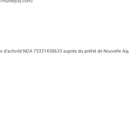
//murieljoly.com/
ro d’activité NDA 75331458633 auprès du préfet de Nouvelle Aqu